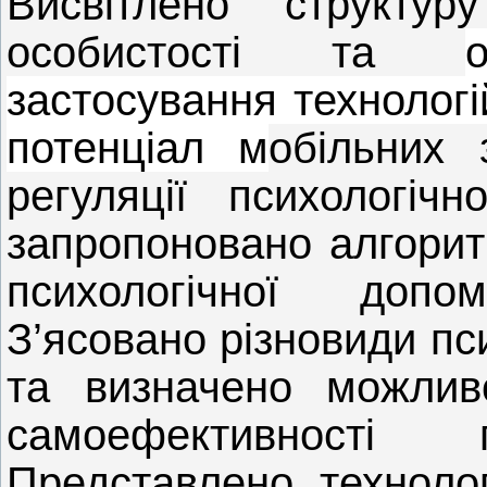
Висвітлено структуру
особистості та
застосування технологі
потенціал м
обільних 
регуляції психологічн
запропоновано алгорит
психологічної доп
З’ясовано різновиди пс
та визначено можливо
самоефективності
Представлено технолог