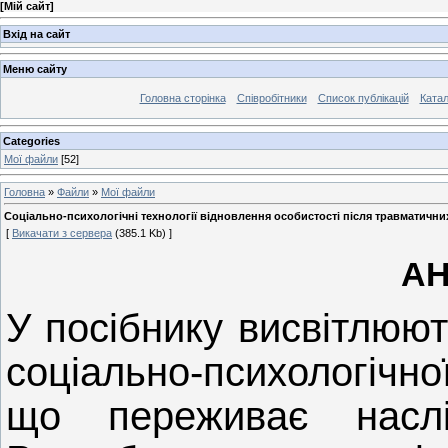
[
Мій сайт
]
Вхід на сайт
Меню сайту
Головна сторінка
Співробітники
Список публікацій
Катал
Categories
Мої файли
[52]
Головна
»
Файли
»
Мої файли
Соціально-психологічні технології відновлення особистості після травматични
[
Викачати з сервера
(385.1 Kb) ]
АН
У посібнику висвітлюю
соціально-психологічно
що переживає наслі